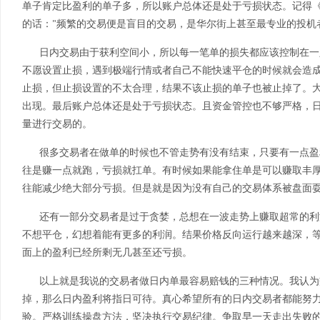
单子肯定比盈利的单子多，所以账户总体还是处于亏损状态。记得
的话：
频繁的交易便是盲目的交易，是华尔街上甚至最专业的投机
"
日内交易由于获利空间小，所以每一笔单的损失都应该控制在一
不愿设置止损，遇到极端行情或者自己不能快速平仓的时候就会造
止损，但止损设置的不太合理，结果不该止损的单子也被止掉了。
出现。最后账户总体还是处于亏损状态。且资金管控也不够严格，
量进行交易的。
很多交易者在做单的时候也不管走势有没有结束，只要有一点盈
往是赚一点就跑，亏损就扛单。有时候如果能拿住单是可以赚取丰
往能减少绝大部分亏损。但是就是因为没有自己的交易体系被盘面
还有一部分交易者是过于贪婪，总想在一波走势上赚取超常的利
不想平仓，幻想着能有更多的利润。结果价格反向运行越来越深，
面上的盈利已经所剩无几甚至还亏损。
以上就是我说的交易者做日内单最容易赔钱的三种情况。我认为
掉，那么日内盈利将指日可待。真心希望所有的日内交易者都能努
验。严格训练操盘方法，坚决执行交易纪律。争取早一天走出失败