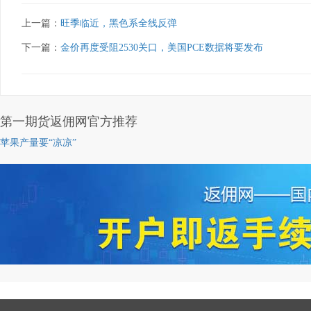
上一篇：
旺季临近，黑色系全线反弹
下一篇：
金价再度受阻2530关口，美国PCE数据将要发布
第一期货返佣网官方推荐
苹果产量要“凉凉”