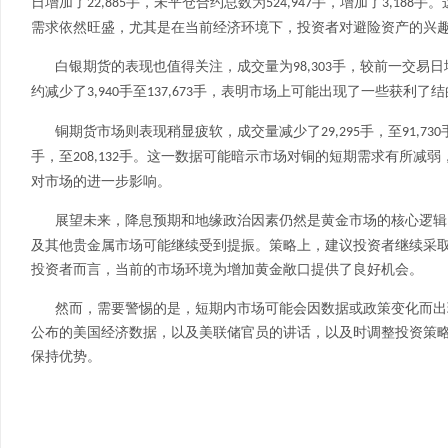
日增加了
手，未平仓合约总数为
手，增加了
手。
22,885
524,947
3,188
需求依然旺盛，尤其是在当前经济环境下，投资者对避险资产的兴
白银期货的表现也值得关注，成交量为
手，较前一交易日
98,303
约减少了
手至
手，表明市场上可能出现了一些获利了结
3,940
137,673
铜期货市场则表现稍显疲软，成交量减少了
手，至
29,295
91,730
手，至
手。这一数据可能暗示市场对铜的短期需求有所减弱
208,132
对市场的进一步影响。
展望未来，降息预期和地缘政治因素仍然是黄金市场的核心逻辑
及其他贵金属市场可能继续受到提振。策略上，建议投资者继续采
投资者而言，当前的市场环境为增加黄金敞口提供了良好机会。
然而，需要警惕的是，短期内市场可能会因数据或政策变化而出
公布的美国经济数据，以及美联储官员的讲话，以及时调整投资策
保持优势。