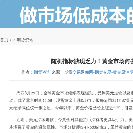
首页
> > 期货资讯
随机指标缺现乏力！黄金市场何
作者：
期货咨询
来源：
期货交易返佣网-期货交易-黄金原油
周四
月
日，全球黄金市场继续表现强劲，受到美元走软以及
8
29
动。截至北京时间
，现货黄金上涨
，报每盎司
美
15:58
0.53%
2517.87
元纪录高位仅一步之遥。今年以来，黄金价格已经上涨近
，引发
22%
近期，美元持续走软，令黄金对其他货币持有者更具吸引力。美
步增强了黄金的避险属性。市场分析师
指出，虽然黄金的
Kyle Rodda