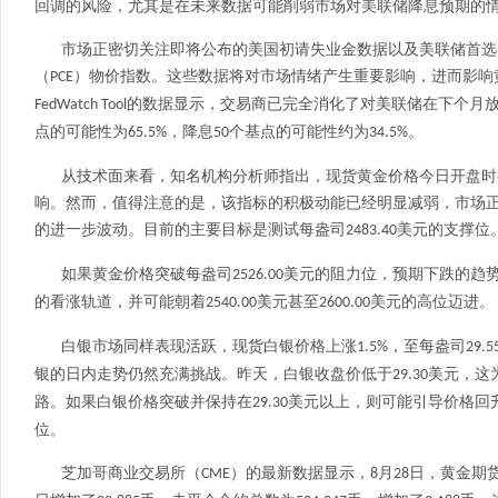
回调的风险，尤其是在未来数据可能削弱市场对美联储降息预期的
市场正密切关注即将公布的美国初请失业金数据以及美联储首选
（
）物价指数。这些数据将对市场情绪产生重要影响，进而影响
PCE
的数据显示，交易商已完全消化了对美联储在下个月
FedWatch Tool
点的可能性为
，降息
个基点的可能性约为
。
65.5%
50
34.5%
从技术面来看，知名机构分析师指出，现货黄金价格今日开盘时
响。然而，值得注意的是，该指标的积极动能已经明显减弱，市场
的进一步波动。目前的主要目标是测试每盎司
美元的支撑位
2483.40
如果黄金价格突破每盎司
美元的阻力位，预期下跌的趋
2526.00
的看涨轨道，并可能朝着
美元甚至
美元的高位迈进。
2540.00
2600.00
白银市场同样表现活跃，现货白银价格上涨
，至每盎司
1.5%
29.5
银的日内走势仍然充满挑战。昨天，白银收盘价低于
美元，这
29.30
路。如果白银价格突破并保持在
美元以上，则可能引导价格回
29.30
位。
芝加哥商业交易所（
）的最新数据显示，
月
日，黄金期
CME
8
28