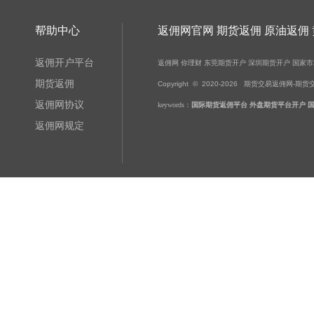
帮助中心
返佣网官网 期货返佣 原油返佣
返佣开户平台
返佣网
你理财
东莞期货开户
深圳期货开户
国家市
期货返佣
Copyright © 2020-
2026
期货交易返佣网-期货交易-黄金
返佣网协议
keywords：
国际期货返佣平台
外盘期货平台开户
返佣网规定