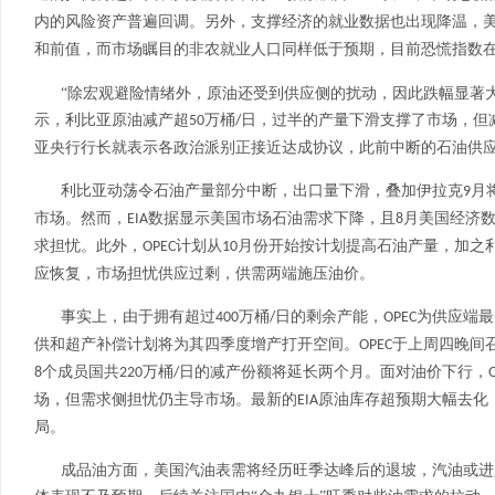
内的风险资产普遍回调。另外，支撑经济的就业数据也出现降温，
和前值，而市场瞩目的非农就业人口同样低于预期，目前恐慌指数
“除宏观避险情绪外，原油还受到供应侧的扰动，因此跌幅显著
示，利比亚原油减产超
万桶
日，过半的产量下滑支撑了市场，但
50
/
亚央行行长就表示各政治派别正接近达成协议，此前中断的石油供
利比亚动荡令石油产量部分中断，出口量下滑，叠加伊拉克
月
9
市场。然而，
数据显示美国市场石油需求下降，且
月美国经济
EIA
8
求担忧。此外，
计划从
月份开始按计划提高石油产量，加之
OPEC
10
应恢复，市场担忧供应过剩，供需两端施压油价。
事实上，由于拥有超过
万桶
日的剩余产能，
为供应端最
400
/
OPEC
供和超产补偿计划将为其四季度增产打开空间。
于上周四晚间
OPEC
个成员国共
万桶
日的减产份额将延长两个月。面对油价下行，
8
220
/
场，但需求侧担忧仍主导市场。最新的
原油库存超预期大幅去化
EIA
局。
成品油方面，美国汽油表需将经历旺季达峰后的退坡，汽油或进