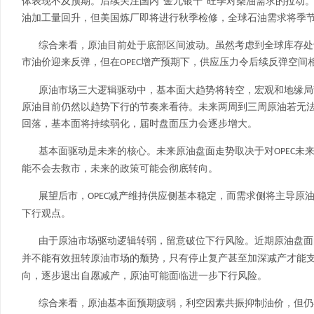
体表现不及预期。后续关注国内
“金九银十”旺季对柴油需求的拉动
油加工量回升，但美国炼厂即将进行秋季检修，全球石油需求将季
综合来看，原油目前处于底部区间波动。虽然考虑到全球库存处
市油价迎来反弹，但在
增产预期下，供应压力令后续反弹空间
OPEC
原油市场三大逻辑驱动中，基本面大趋势将转空，宏观和地缘局
原油目前仍然以趋势下行的节奏来看待。未来两周到三周原油若无
回落，基本面将持续弱化，届时盘面压力会逐步增大。
基本面驱动是未来的核心。未来原油盘面走势取决于对
未
OPEC
能不会去救市，未来的政策可能会彻底转向。
展望后市，
减产维持供应侧基本稳定，而需求侧将主导原
OPEC
下行观点。
由于原油市场驱动逻辑转弱，留意破位下行风险。近期原油盘面
并不能有效扭转原油市场的颓势，只有停止复产甚至加深减产才能
向，逐步退出自愿减产，原油可能面临进一步下行风险。
综合来看，原油基本面预期疲弱，利空因素共振抑制油价，但仍