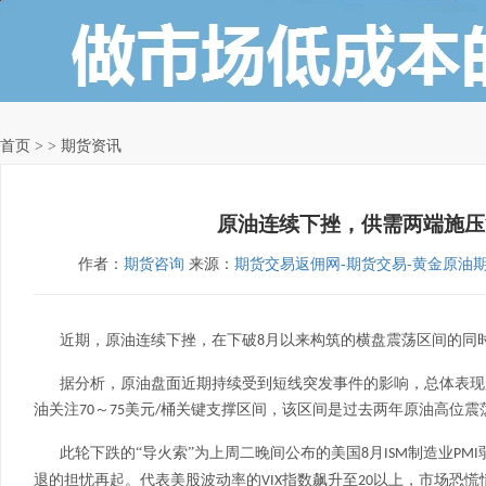
首页
> > 期货资讯
原油连续下挫，供需两端施压
作者：
期货咨询
来源：
期货交易返佣网-期货交易-黄金原油
近期，原油连续下挫，在下破
月以来构筑的横盘震荡区间的同
8
据分析，原油盘面近期持续受到短线突发事件的影响，总体表现
油关注
～
美元
桶关键支撑区间，该区间是过去两年原油高位震
70
75
/
此轮下跌的
“导火索”为上周二晚间公布的美国
月
制造业
8
ISM
PMI
退的担忧再起。代表美股波动率的
指数飙升至
以上，市场恐慌
VIX
20