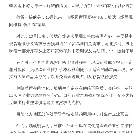
季各地下游订单环比好转的情况，刺激了深加工企业的补库以及现货
值得一提的是，
月以来，市场累库预期被打破，玻璃市场呈现
10
间维持“低库存”策略。
对此，
月以来，玻璃市场确实呈现出持续去库态势，主要是中
10
现货端跟涨及需求改善预期增加了贸易商囤货需求，河北沙河、湖
味着一部分库存从上游厂家转移到中游期现及贸易商手中，缓解了
在连续一个月的期现货价格上涨过程中，玻璃企业库存得到一定
相对低位，为玻璃企业推升价格和利润提供了适宜的基本面环境。
持有大量产品库存的，以避免资金过度占用及存货跌价损失。
伴随着库存的消化，玻璃生产企业在供给下降后，会维持一定的
出实体企业稳健经营的心态。目前行业普遍盈利情况不佳，企业大
反映出行业整体供给能力依然较为充裕。
目前北方地区总体处于季节性走弱的周期中，对生产企业而言，
然而，魏朝明认为，当前生产企业库存去化是宏观产业价差结构
振的结果。一些因素后期或逐步发生变化，玻璃行业仍有从去库转