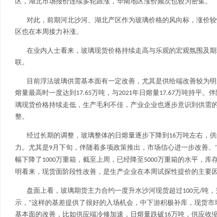
区，湖北市场报价连续多轮跟涨，华南地区涨价频次也较为密集。
对此，前期河北沙河、湖北产区作为玻璃价格的风向标，涨价较
区也在本周接力补涨。
在业内人士看来，玻璃现货价格持续走高与乐观的宏观氛围及期
联。
目前浮法玻璃供需基本面有一定改善，尤其是供给端改善较为明
熔量最高时一度达到
万吨，与
年日熔量
万吨持平。伴
17.65
2021
17.67
璃现货价格持续走低，生产毛利不佳，产业企业也逐步意识到供需
整。
经过长期的调整，玻璃整体的日熔量逐步下降到
万吨左右，供
16
力。尤其是
月下旬，伴随着多项政策推出，市场信心进一步改善。
9
幅下降了
万重箱，截至上周，已经降至
万重箱的水平，库存
1000
5000
明看来，现货面阶段性改善，是生产企业在本周试探性提价的主要
盘面上看，玻璃期货主力合约一度升水沙河现货超过
元
吨，
100
/
示，“这样的基差提供了很好的入场机会，中下游积极补库，现货市
基本面的改善，比如供应端冷修加速，日熔量跌破
万吨，供应收
16