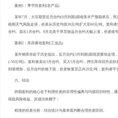
案例1：季节性套利(农产品)
某年7月，大豆期货近月合约(9月到期)因南美丰产预期承压，而
植期天气风险走强，价差从历史均值30元/吨扩大至60元/吨。套利
合约、卖出1月合约。8月北美干旱导致远月合约大幅上涨，价差收窄
案例2：库存驱动套利(工业品)
某年铜库存处于历史低位，近月合约(3月到期)因现货紧张走强，价
(-50元/吨)。套利者卖出3月合约、买入5月合约，押注库存回升后
到港增加，近月合约价格下跌，价差恢复至正向20元/吨，套利者平
六、结论
跨期套利的核心在于利用价差的非理性偏离与均值回归特性，通
现低风险收益。其成功依赖于：
精准的价差分析：结合统计与基本面判断合理价差区间。