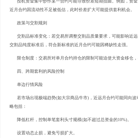
投机资金集中炒作某一合约可能导致价差短期扭曲。例如，资金
近月合约因流动性不足被低估，此时价差扩大可能提供套利机会。
政策与交割规则
交割品标准变化：若交易所调整交割品质量要求，可能影响近远
交割品纯度标准后，符合新标准的近月合约可能因稀缺性走强。
限仓制度：交易所对单月合约持仓的限制可能迫使大资金移仓，
四、跨期套利的风险控制
单边行情风险
若市场出现极端趋势(如大宗商品牛市)，近远月合约可能同向
略包括：
降低杠杆，控制单笔套利头寸规模(如不超过总资金的10%)。
设置动态止损，避免亏损扩大。