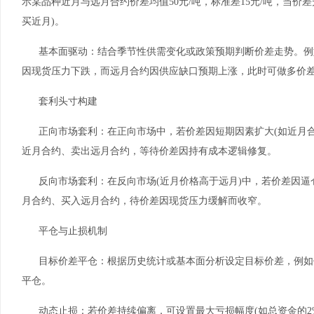
示某品种近月与远月合约价差均值50元/吨，标准差15元/吨，当价差
买近月)。
基本面驱动：结合季节性供需变化或政策预期判断价差走势。例
因现货压力下跌，而远月合约因供应缺口预期上涨，此时可做多价差
套利头寸构建
正向市场套利：在正向市场中，若价差因短期因素扩大(如近月
近月合约、卖出远月合约，等待价差因持有成本逻辑修复。
反向市场套利：在反向市场(近月价格高于远月)中，若价差因
月合约、买入远月合约，待价差因现货压力缓解而收窄。
平仓与止损机制
目标价差平仓：根据历史统计或基本面分析设定目标价差，例如价
平仓。
动态止损：若价差持续偏离，可设置最大亏损幅度(如总资金的2%