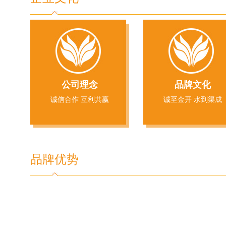
公司理念
品牌文化
诚信合作 互利共赢
诚至金开 水到渠成
品牌优势