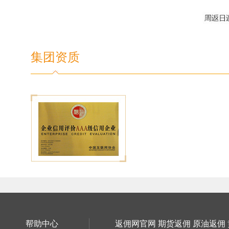
集团资质
帮助中心
返佣网官网 期货返佣 原油返佣