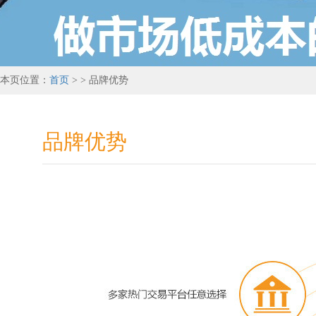
本页位置：
首页
> > 品牌优势
品牌优势