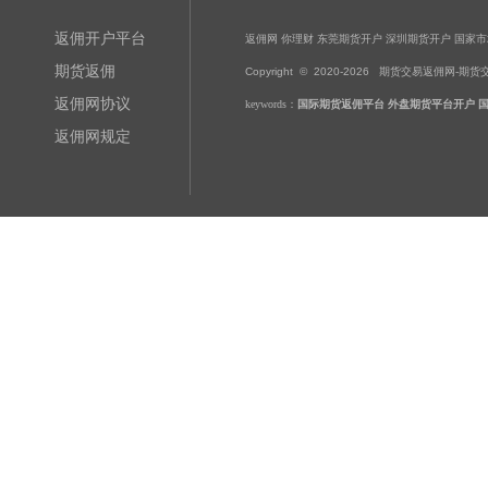
返佣开户平台
返佣网
你理财
东莞期货开户
深圳期货开户
国家市
期货返佣
Copyright © 2020-
2026
期货交易返佣网-期货交易-黄金
返佣网协议
keywords：
国际期货返佣平台
外盘期货平台开户
返佣网规定