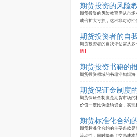
期货投资的风险
期货投资的风险教育需从市场
成倍扩大亏损，这种非对称性
期货投资者的自
期货投资者的自我评估需从多
情】
期货投资书籍的
期货投资领域的书籍浩如烟海
期货保证金制度
期货保证金制度是期货市场的
价值一定比例缴纳资金，实现
期货标准化合约
期货标准化合约的主要条款是
流动性，同时降低了交易成本