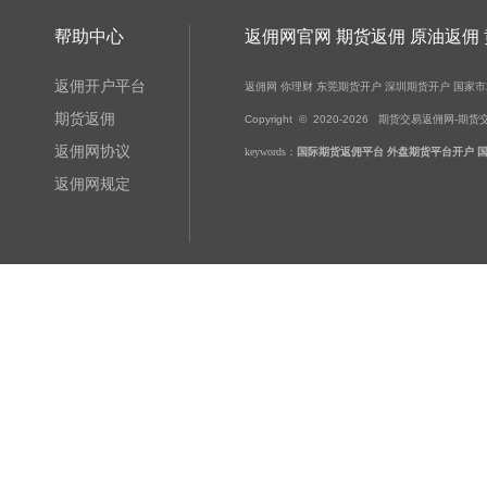
帮助中心
返佣网官网 期货返佣 原油返佣
返佣开户平台
返佣网
你理财
东莞期货开户
深圳期货开户
国家市
期货返佣
Copyright © 2020-
2026
期货交易返佣网-期货交易-黄金
返佣网协议
keywords：
国际期货返佣平台
外盘期货平台开户
返佣网规定