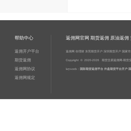
帮助中心
返佣网官网 期货返佣 原油返佣
返佣开户平台
返佣网
你理财
东莞期货开户
深圳期货开户
国家市
期货返佣
Copyright © 2020-
2026
期货交易返佣网-期货交易-黄金
返佣网协议
keywords：
国际期货返佣平台
外盘期货平台开户
返佣网规定