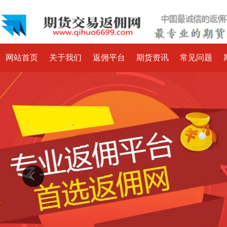
网站首页
关于我们
返佣平台
期货资讯
常见问题