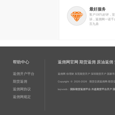
最好服务
客户100%好评，
诉，返佣网一诺千
言九鼎
帮助中心
返佣网官网 期货返佣 原油返佣
返佣开户平台
返佣网
你理财
东莞期货开户
深圳期货开户
国家市
期货返佣
Copyright © 2020-
2026
期货交易返佣网-期货交易-黄金
返佣网协议
keywords：
国际期货返佣平台
外盘期货平台开户
返佣网规定