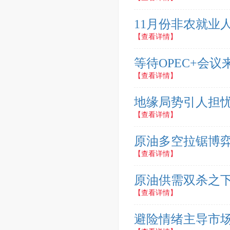
11月份非农就业人
【查看详情】
等待OPEC+会
【查看详情】
地缘局势引人担
【查看详情】
原油多空拉锯博弈
【查看详情】
原油供需双杀之
【查看详情】
避险情绪主导市