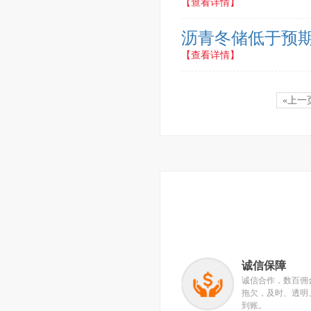
【查看详情】
沥青冬储低于预
【查看详情】
«上一
诚信保障
诚信合作，数百佣
拖欠，及时、透明
到账。