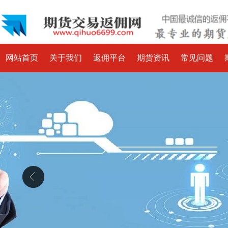
网站首页
关于我们
返佣平台
期货资讯
常见问题