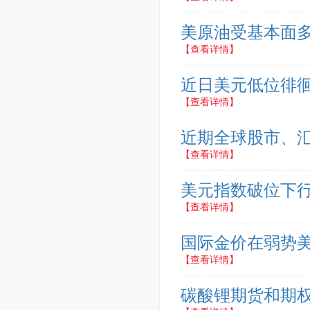
美原油受基本面多
【查看详情】
近日美元低位徘
【查看详情】
近期全球股市、
【查看详情】
美元指数破位下
【查看详情】
国际金价在弱势
【查看详情】
碳酸锂期货和期