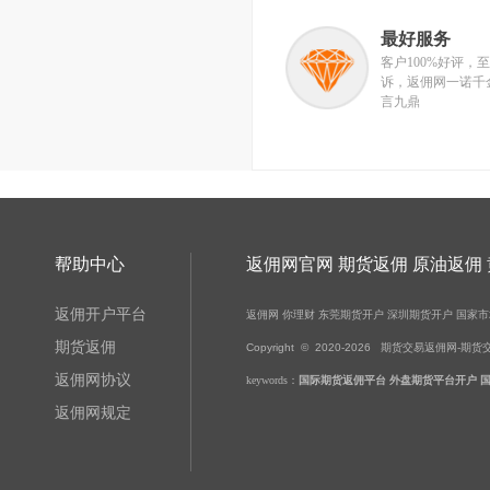
最好服务
客户100%好评，
诉，返佣网一诺千
言九鼎
帮助中心
返佣网官网 期货返佣 原油返佣
返佣开户平台
返佣网
你理财
东莞期货开户
深圳期货开户
国家市
期货返佣
Copyright © 2020-
2026
期货交易返佣网-期货交易-黄金
返佣网协议
keywords：
国际期货返佣平台
外盘期货平台开户
返佣网规定