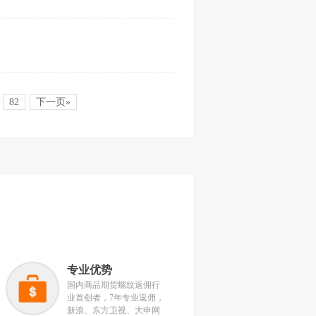
82
下一页»
专业优势
国内商品期货螺纹返佣行
业首创者，7年专业返佣，
新浪、东方卫视、大申网