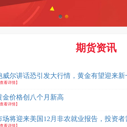
1
2
期货资讯
鲍威尔讲话恐引发大行情，黄金有望迎来新
查看详情】
黄金价格创八个月新高
查看详情】
市场将迎来美国12月非农就业报告，投资者
查看详情】