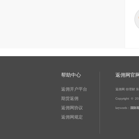
帮助中心
返佣网官网
返佣开户平台
返佣网
你理财
东
期货返佣
Copyright © 20
返佣网协议
keywords：
国际
返佣网规定