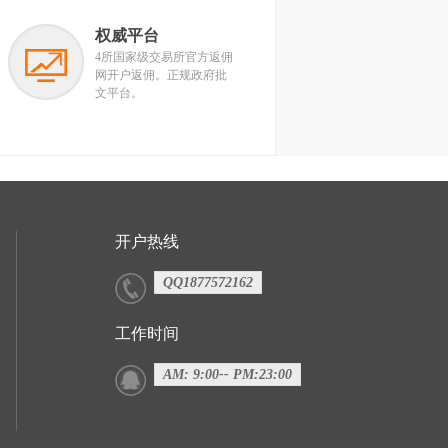
权威平台
4所国家级交易所官方返佣
网开户返佣。正规政府批
文平台。
开户热线
QQ1877572162
工作时间
AM: 9:00-- PM:23:00