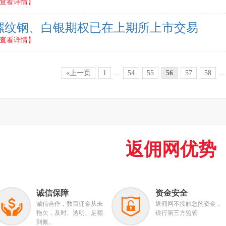
查看详情】
螺纹钢、白银期权已在上期所上市交易
查看详情】
«上一页
1
...
54
55
56
57
58
...
返佣网优势
诚信保障
资金安全
诚信合作，数百佣金从未
返佣网不接触您的资金，
拖欠，及时、透明、足额
银行第三方监管
到账。