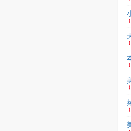
【
【
【
【
【