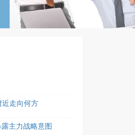
附近走向何方
暴露主力战略意图