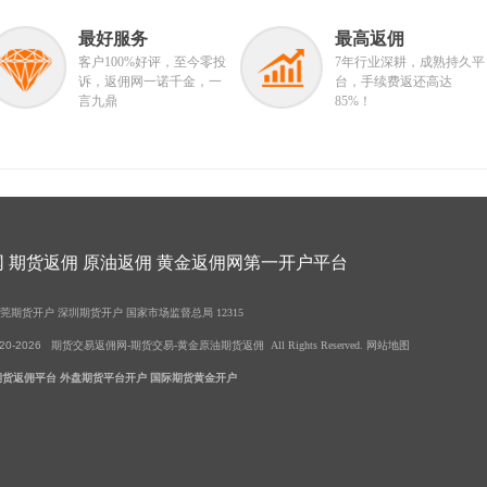
最好服务
最高返佣
客户100%好评，至今零投
7年行业深耕，成熟持久平
诉，返佣网一诺千金，一
台，手续费返还高达
言九鼎
85%！
 期货返佣 原油返佣 黄金返佣网第一开户平台
莞期货开户
深圳期货开户
国家市场监督总局
12315
20-
2026
期货交易返佣网-期货交易-黄金原油期货返佣 All Rights Reserved.
网站地图
期货返佣平台
外盘期货平台开户
国际期货黄金开户