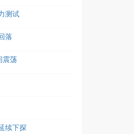
力测试
回落
间震荡
延续下探