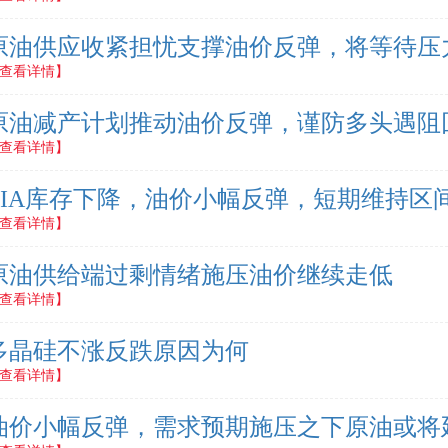
原油供应收紧担忧支撑油价反弹，将等待压
查看详情】
原油减产计划推动油价反弹，谨防多头遇阻
查看详情】
EIA库存下降，油价小幅反弹，短期维持区
查看详情】
原油供给端过剩情绪施压油价继续走低
查看详情】
多晶硅不涨反跌原因为何
查看详情】
油价小幅反弹，需求预期施压之下原油或将