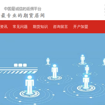
资讯
常见问题
期货知识
咨询留言
开户加盟