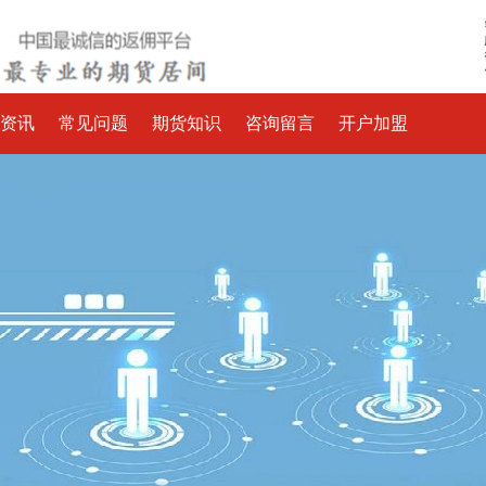
资讯
常见问题
期货知识
咨询留言
开户加盟