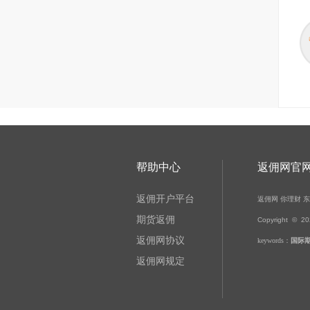
帮助中心
返佣网官网
返佣开户平台
返佣网
你理财
东
期货返佣
Copyright © 20
返佣网协议
keywords：
国际
返佣网规定