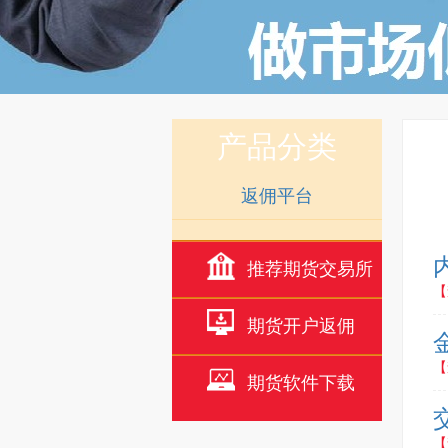
产品分类
返佣平台
推荐期货交易所
【
期货开户返佣
【
期货软件下载
【