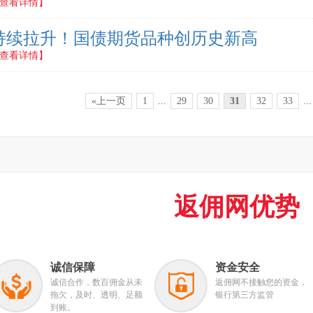
查看详情】
持续拉升！国债期货品种创历史新高
查看详情】
«上一页
1
...
29
30
31
32
33
...
返佣网优势
诚信保障
资金安全
诚信合作，数百佣金从未
返佣网不接触您的资金，
拖欠，及时、透明、足额
银行第三方监管
到账。