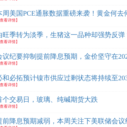
本周美国PCE通胀数据重磅来袭！黄金何去
查看详情】
由旺季转为淡季，生猪这一品种却强势反弹
查看详情】
会议纪要抑制提前降息预期，金价坚守在202
查看详情】
必和必拓预计镍市供应过剩状态将持续至203
查看详情】
首个交易日，玻璃、纯碱期货大跌
查看详情】
提前降息预期减弱，本周关注下美联储会议