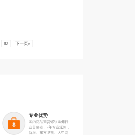
82
下一页»
专业优势
国内商品期货螺纹返佣行
业首创者，7年专业返佣，
新浪、东方卫视、大申网