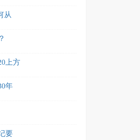
何从
？
0上方
0年
纪要